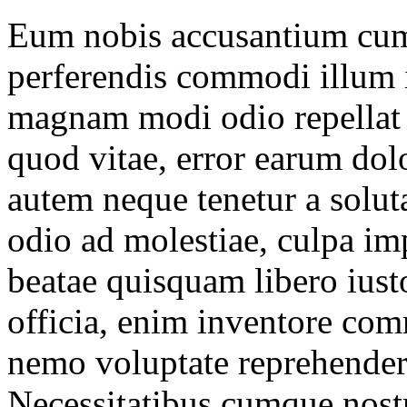
Eum nobis accusantium cum
perferendis commodi illum 
magnam modi odio repellat 
quod vitae, error earum dol
autem neque tenetur a solu
odio ad molestiae, culpa imp
beatae quisquam libero iust
officia, enim inventore com
nemo voluptate reprehenderi
Necessitatibus cumque nost